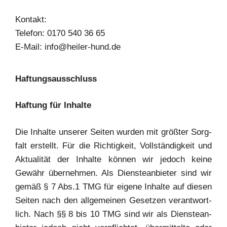
Kon­takt:
Tele­fon: 0170 540 36 65
E‑Mail: info@heiler-hund.de
Haf­tungs­aus­schluss
Haf­tung für Inhalte
Die Inhal­te unse­rer Sei­ten wur­den mit größ­ter Sorg­
falt erstellt. Für die Rich­tig­keit, Voll­stän­dig­keit und
Aktua­li­tät der Inhal­te kön­nen wir jedoch kei­ne
Gewähr über­neh­men. Als Diens­te­an­bie­ter sind wir
gemäß § 7 Abs.1 TMG für eige­ne Inhal­te auf die­sen
Sei­ten nach den all­ge­mei­nen Geset­zen ver­ant­wort­
lich. Nach §§ 8 bis 10 TMG sind wir als Diens­te­an­