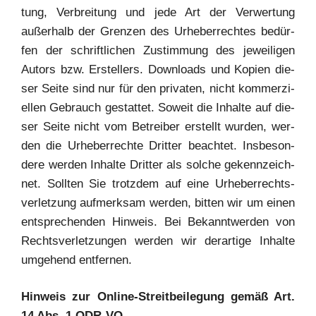
tung, Ver­brei­tung und jede Art der Ver­wer­tung
außer­halb der Gren­zen des Urhe­ber­rech­tes bedür­
fen der schrift­li­chen Zustim­mung des jewei­li­gen
Autors bzw. Erstel­lers. Down­loads und Kopien die­
ser Sei­te sind nur für den pri­va­ten, nicht kom­mer­zi­
el­len Gebrauch gestat­tet. Soweit die Inhal­te auf die­
ser Sei­te nicht vom Betrei­ber erstellt wur­den, wer­
den die Urhe­ber­rech­te Drit­ter beach­tet. Ins­be­son­
de­re wer­den Inhal­te Drit­ter als sol­che gekenn­zeich­
net. Soll­ten Sie trotz­dem auf eine Urhe­ber­rechts­
ver­let­zung auf­merk­sam wer­den, bit­ten wir um einen
ent­spre­chen­den Hin­weis. Bei Bekannt­wer­den von
Rechts­ver­let­zun­gen wer­den wir der­ar­ti­ge Inhal­te
umge­hend entfernen.
Hin­weis zur Online-Streit­bei­le­gung gemäß Art.
14 Abs. 1 ODR-VO