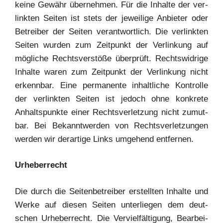
kei­ne Gewähr über­neh­men. Für die Inhal­te der ver­
link­ten Sei­ten ist stets der jewei­li­ge Anbie­ter oder
Betrei­ber der Sei­ten ver­ant­wort­lich. Die ver­link­ten
Sei­ten wur­den zum Zeit­punkt der Ver­lin­kung auf
mög­li­che Rechts­ver­stö­ße über­prüft. Rechts­wid­ri­ge
Inhal­te waren zum Zeit­punkt der Ver­lin­kung nicht
erkenn­bar. Eine per­ma­nen­te inhalt­li­che Kon­trol­le
der ver­link­ten Sei­ten ist jedoch ohne kon­kre­te
Anhalts­punk­te einer Rechts­ver­let­zung nicht zumut­
bar. Bei Bekannt­wer­den von Rechts­ver­let­zun­gen
wer­den wir der­ar­ti­ge Links umge­hend entfernen.
Urhe­ber­recht
Die durch die Sei­ten­be­trei­ber erstell­ten Inhal­te und
Wer­ke auf die­sen Sei­ten unter­lie­gen dem deut­
schen Urhe­ber­recht. Die Ver­viel­fäl­ti­gung, Bear­bei­