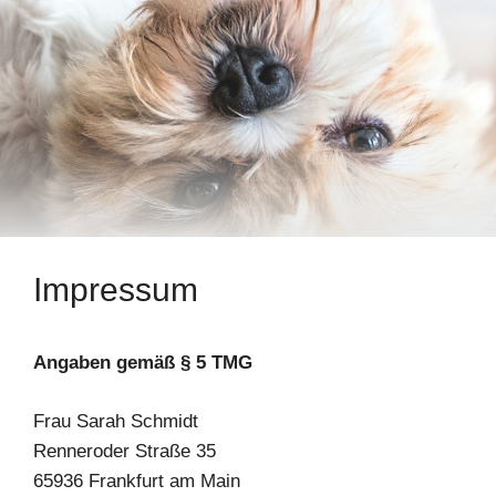
Zum
Inhalt
springen
Impressum
Anga­ben gemäß § 5 TMG
Frau Sarah Schmidt
Renn­er­o­der Stra­ße 35
65936 Frank­furt am Main