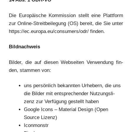
Die Euro­päi­sche Kom­mis­si­on stellt eine Platt­form
zur Online-Streit­bei­le­gung (OS) bereit, die Sie unter
https://ec.europa.eu/consumers/odr/ finden.
Bild­nach­weis
Bil­der, die auf die­sen Web­sei­ten Ver­wen­dung fin­
den, stam­men von:
uns per­sön­lich bekann­ten Urhe­bern, die uns
die Bil­der mit ent­spre­chen­der Nut­zungs­li­
zenz zur Ver­fü­gung gestellt haben
Goog­le Icons – Mate­ri­al Design (Open
Source Lizenz)
Icon­mons­tr