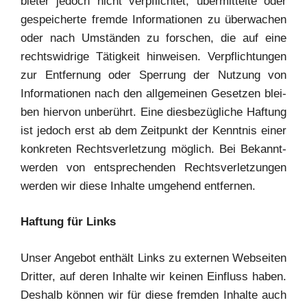
bie­ter jedoch nicht ver­pflich­tet, über­mit­tel­te oder
gespei­cher­te frem­de Infor­ma­tio­nen zu über­wa­chen
oder nach Umstän­den zu for­schen, die auf eine
rechts­wid­ri­ge Tätig­keit hin­wei­sen. Ver­pflich­tun­gen
zur Ent­fer­nung oder Sper­rung der Nut­zung von
Infor­ma­tio­nen nach den all­ge­mei­nen Geset­zen blei­
ben hier­von unbe­rührt. Eine dies­be­züg­li­che Haf­tung
ist jedoch erst ab dem Zeit­punkt der Kennt­nis einer
kon­kre­ten Rechts­ver­let­zung mög­lich. Bei Bekannt­
wer­den von ent­spre­chen­den Rechts­ver­let­zun­gen
wer­den wir die­se Inhal­te umge­hend entfernen.
Haf­tung für Links
Unser Ange­bot ent­hält Links zu exter­nen Web­sei­ten
Drit­ter, auf deren Inhal­te wir kei­nen Ein­fluss haben.
Des­halb kön­nen wir für die­se frem­den Inhal­te auch