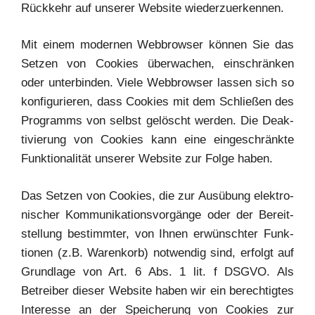
Rück­kehr auf unse­rer Web­site wiederzuerkennen.
Mit einem moder­nen Web­brow­ser kön­nen Sie das
Set­zen von Coo­kies über­wa­chen, ein­schrän­ken
oder unter­bin­den. Vie­le Web­brow­ser las­sen sich so
kon­fi­gu­rie­ren, dass Coo­kies mit dem Schlie­ßen des
Pro­gramms von selbst gelöscht wer­den. Die Deak­
ti­vie­rung von Coo­kies kann eine ein­ge­schränk­te
Funk­tio­na­li­tät unse­rer Web­site zur Fol­ge haben.
Das Set­zen von Coo­kies, die zur Aus­übung elek­tro­
ni­scher Kom­mu­ni­ka­ti­ons­vor­gän­ge oder der Bereit­
stel­lung bestimm­ter, von Ihnen erwünsch­ter Funk­
tio­nen (z.B. Waren­korb) not­wen­dig sind, erfolgt auf
Grund­la­ge von Art. 6 Abs. 1 lit. f DSGVO. Als
Betrei­ber die­ser Web­site haben wir ein berech­tig­tes
Inter­es­se an der Spei­che­rung von Coo­kies zur