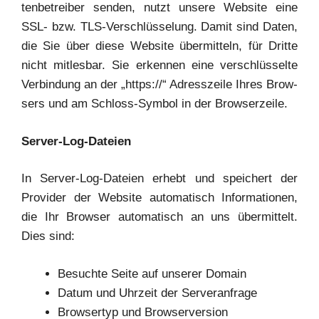
ten­be­trei­ber sen­den, nutzt unse­re Web­site eine
SSL- bzw. TLS-Ver­schlüs­se­lung. Damit sind Daten,
die Sie über die­se Web­site über­mit­teln, für Drit­te
nicht mit­les­bar. Sie erken­nen eine ver­schlüs­sel­te
Ver­bin­dung an der „https://“ Adress­zei­le Ihres Brow­
sers und am Schloss-Sym­bol in der Browserzeile.
Ser­ver-Log-Datei­en
In Ser­ver-Log-Datei­en erhebt und spei­chert der
Pro­vi­der der Web­site auto­ma­tisch Infor­ma­tio­nen,
die Ihr Brow­ser auto­ma­tisch an uns über­mit­telt.
Dies sind:
Besuch­te Sei­te auf unse­rer Domain
Datum und Uhr­zeit der Serveranfrage
Brow­ser­typ und Browserversion