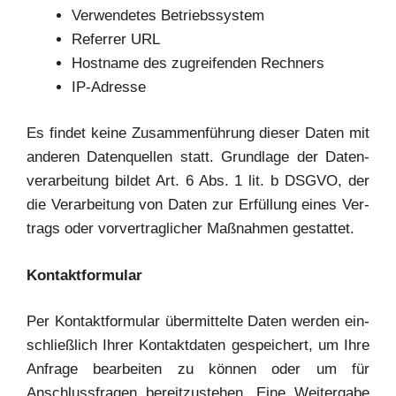
Ver­wen­de­tes Betriebssystem
Refer­rer URL
Host­na­me des zugrei­fen­den Rechners
IP-Adres­se
Es fin­det kei­ne Zusam­men­füh­rung die­ser Daten mit
ande­ren Daten­quel­len statt. Grund­la­ge der Daten­
ver­ar­bei­tung bil­det Art. 6 Abs. 1 lit. b DSGVO, der
die Ver­ar­bei­tung von Daten zur Erfül­lung eines Ver­
trags oder vor­ver­trag­li­cher Maß­nah­men gestattet.
Kon­takt­for­mu­lar
Per Kon­takt­for­mu­lar über­mit­tel­te Daten wer­den ein­
schließ­lich Ihrer Kon­takt­da­ten gespei­chert, um Ihre
Anfra­ge bear­bei­ten zu kön­nen oder um für
Anschluss­fra­gen bereit­zu­ste­hen. Eine Wei­ter­ga­be