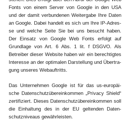
Fonts von einem Ser­ver von Goog­le in den USA
und der damit ver­bun­de­nen Wei­ter­ga­be Ihre Daten
an Goog­le. Dabei han­delt es sich um Ihre IP-Adres­
se und wel­che Sei­te Sie bei uns besucht haben.
Der Ein­satz von Goog­le Web Fonts erfolgt auf
Grund­la­ge von Art. 6 Abs. 1 lit. f DSGVO. Als
Betrei­ber die­ser Web­site haben wir ein berech­tig­tes
Inter­es­se an der opti­ma­len Dar­stel­lung und Über­tra­
gung unse­res Webauftritts.
Das Unter­neh­men Goog­le ist für das us-euro­päi­
sche Daten­schutz­über­ein­kom­men „Pri­va­cy Shield“
zer­ti­fi­ziert. Die­ses Daten­schutz­über­ein­kom­men soll
die Ein­hal­tung des in der EU gel­ten­den Daten­
schutz­ni­veaus gewährleisten.