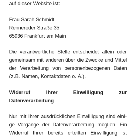
auf die­ser Web­site ist:
Frau Sarah Schmidt
Renn­er­o­der Stra­ße 35
65936 Frank­furt am Main
Die ver­ant­wort­li­che Stel­le ent­schei­det allein oder
gemein­sam mit ande­ren über die Zwe­cke und Mit­tel
der Ver­ar­bei­tung von per­so­nen­be­zo­ge­nen Daten
(z.B. Namen, Kon­takt­da­ten o. Ä.).
Wider­ruf Ihrer Ein­wil­li­gung zur
Datenverarbeitung
Nur mit Ihrer aus­drück­li­chen Ein­wil­li­gung sind eini­
ge Vor­gän­ge der Daten­ver­ar­bei­tung mög­lich. Ein
Wider­ruf Ihrer bereits erteil­ten Ein­wil­li­gung ist