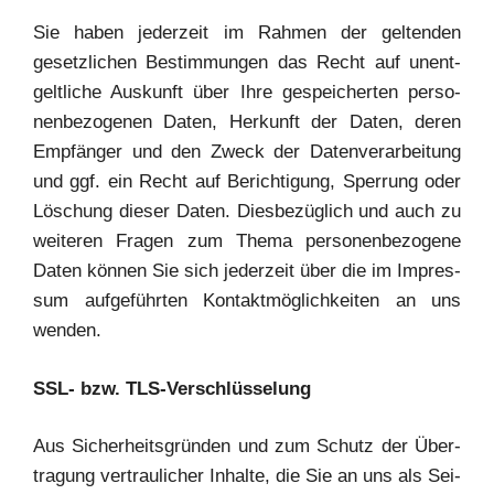
Sie haben jeder­zeit im Rah­men der gel­ten­den
gesetz­li­chen Bestim­mun­gen das Recht auf unent­
gelt­li­che Aus­kunft über Ihre gespei­cher­ten per­so­
nen­be­zo­ge­nen Daten, Her­kunft der Daten, deren
Emp­fän­ger und den Zweck der Daten­ver­ar­bei­tung
und ggf. ein Recht auf Berich­ti­gung, Sper­rung oder
Löschung die­ser Daten. Dies­be­züg­lich und auch zu
wei­te­ren Fra­gen zum The­ma per­so­nen­be­zo­ge­ne
Daten kön­nen Sie sich jeder­zeit über die im Impres­
sum auf­ge­führ­ten Kon­takt­mög­lich­kei­ten an uns
wenden.
SSL- bzw. TLS-Verschlüsselung
Aus Sicher­heits­grün­den und zum Schutz der Über­
tra­gung ver­trau­li­cher Inhal­te, die Sie an uns als Sei­