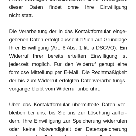
die­ser Daten fin­det ohne Ihre Ein­wil­li­gung
nicht statt.
Die Ver­ar­bei­tung der in das Kon­takt­for­mu­lar ein­ge­
ge­be­nen Daten erfolgt aus­schließ­lich auf Grund­la­ge
Ihrer Ein­wil­li­gung (Art. 6 Abs. 1 lit. a DSGVO). Ein
Wider­ruf Ihrer bereits erteil­ten Ein­wil­li­gung ist
jeder­zeit mög­lich. Für den Wider­ruf genügt eine
form­lo­se Mit­tei­lung per E‑Mail. Die Recht­mä­ßig­keit
der bis zum Wider­ruf erfolg­ten Daten­ver­ar­bei­tungs­
vor­gän­ge bleibt vom Wider­ruf unberührt.
Über das Kon­takt­for­mu­lar über­mit­tel­te Daten ver­
blei­ben bei uns, bis Sie uns zur Löschung auf­for­
dern, Ihre Ein­wil­li­gung zur Spei­che­rung wider­ru­fen
oder kei­ne Not­wen­dig­keit der Daten­spei­che­rung