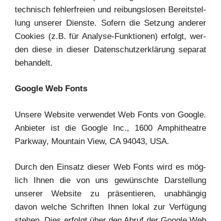
tech­nisch feh­ler­frei­en und rei­bungs­lo­sen Bereit­stel­
lung unse­rer Diens­te. Sofern die Set­zung ande­rer
Coo­kies (z.B. für Ana­ly­se-Funk­tio­nen) erfolgt, wer­
den die­se in die­ser Daten­schutz­er­klä­rung sepa­rat
behandelt.
Goog­le Web Fonts
Unse­re Web­site ver­wen­det Web Fonts von Goog­le.
Anbie­ter ist die Goog­le Inc., 1600 Amphi­theat­re
Park­way, Moun­tain View, CA 94043, USA.
Durch den Ein­satz die­ser Web Fonts wird es mög­
lich Ihnen die von uns gewünsch­te Dar­stel­lung
unse­rer Web­site zu prä­sen­tie­ren, unab­hän­gig
davon wel­che Schrif­ten Ihnen lokal zur Ver­fü­gung
ste­hen. Dies erfolgt über den Abruf der Goog­le Web