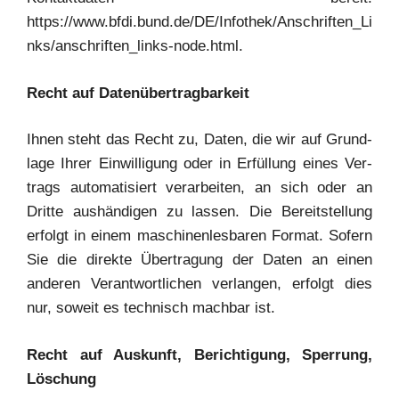
https://www.bfdi.bund.de/DE/Infothek/Anschriften_Li
nks/anschriften_links-node.html.
Recht auf Datenübertragbarkeit
Ihnen steht das Recht zu, Daten, die wir auf Grund­
la­ge Ihrer Ein­wil­li­gung oder in Erfül­lung eines Ver­
trags auto­ma­ti­siert ver­ar­bei­ten, an sich oder an
Drit­te aus­hän­di­gen zu las­sen. Die Bereit­stel­lung
erfolgt in einem maschi­nen­les­ba­ren For­mat. Sofern
Sie die direk­te Über­tra­gung der Daten an einen
ande­ren Ver­ant­wort­li­chen ver­lan­gen, erfolgt dies
nur, soweit es tech­nisch mach­bar ist.
Recht auf Aus­kunft, Berich­ti­gung, Sper­rung,
Löschung