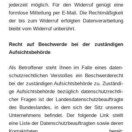
jeder­zeit mög­lich. Für den Wider­ruf genügt eine
form­lo­se Mit­tei­lung per E‑Mail. Die Recht­mä­ßig­keit
der bis zum Wider­ruf erfolg­ten Daten­ver­ar­bei­tung
bleibt vom Wider­ruf unberührt.
Recht auf Beschwer­de bei der zustän­di­gen
Aufsichtsbehörde
Als Betrof­fe­ner steht Ihnen im Fal­le eines daten­
schutz­recht­li­chen Ver­sto­ßes ein Beschwer­de­recht
bei der zustän­di­gen Auf­sichts­be­hör­de zu. Zustän­di­
ge Auf­sichts­be­hör­de bezüg­lich daten­schutz­recht­li­
cher Fra­gen ist der Lan­des­da­ten­schutz­be­auf­trag­te
des Bun­des­lan­des, in dem sich der Sitz unse­res
Unter­neh­mens befin­det. Der fol­gen­de Link stellt
eine Lis­te der Daten­schutz­be­auf­trag­ten sowie deren
Kon­takt­da­ten bereit: