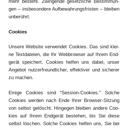
mehr besteht. Zwin­gen­de gesetz­li­che Bestim­mun­
gen – ins­be­son­de­re Auf­be­wah­rungs­fris­ten – blei­ben
unberührt.
Coo­kies
Unse­re Web­site ver­wen­det Coo­kies. Das sind klei­
ne Text­da­tei­en, die Ihr Web­brow­ser auf Ihrem End­
ge­rät spei­chert. Coo­kies hel­fen uns dabei, unser
Ange­bot nut­zer­freund­li­cher, effek­ti­ver und siche­rer
zu machen.
Eini­ge Coo­kies sind “Ses­si­on-Coo­kies.” Sol­che
Coo­kies wer­den nach Ende Ihrer Brow­ser-Sit­zung
von selbst gelöscht. Hin­ge­gen blei­ben ande­re Coo­
kies auf Ihrem End­ge­rät bestehen, bis Sie die­se
selbst löschen. Sol­che Coo­kies hel­fen uns, Sie bei